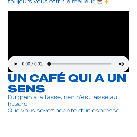
toujours vous offrir le meilleur.
UN CAFÉ QUI A UN
SENS
Du grain à la tasse, rien n’est laissé au
hasard.
Que vous soyez adepte d’un espresso
serré, d’un latte onctueux ou d’un filtre
délicat, notre ambition reste la même
:
vous offrir un café de spécialité