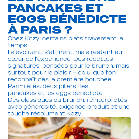
PANCAKES ET
EGGS BÉNÉDICTE
À PARIS ?
Chez Kozy, certains plats traversent le
temps.
Ils évoluent, s’affinent, mais restent au
Gérer le consentement
cœur de l’expérience. Des recettes
signatures, pensées pour le brunch, mais
surtout pour le plaisir — celui que l’on
Pour offrir les meilleures expériences, nous utilisons des technologies
telles que les cookies pour stocker et/ou accéder aux informations des
reconnaît dès la première bouchée.
appareils. Le fait de consentir à ces technologies nous permettra de
Parmi elles, deux piliers : les
traiter des données telles que le comportement de navigation ou les ID
pancakes et les eggs bénédicte.
uniques sur ce site. Le fait de ne pas consentir ou de retirer son
Des classiques du brunch, réinterprétés
consentement peut avoir un effet négatif sur certaines caractéristiques
et fonctions.
avec générosité, exigence produit et une
touche résolument Kozy.
Accepter
Refuser