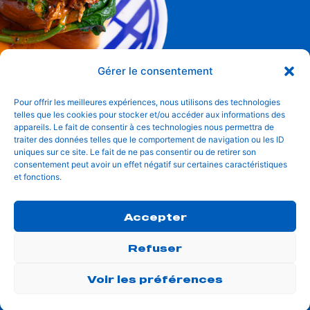
LE KLUB
VOTRE FIDÉLITÉ RÉCOMPENSÉE
TICKET N° #BRUNCHLOVERS
DATE : ALL-DAY & ALL WEEK
KOZY PARIS
1€ = 3 PTS