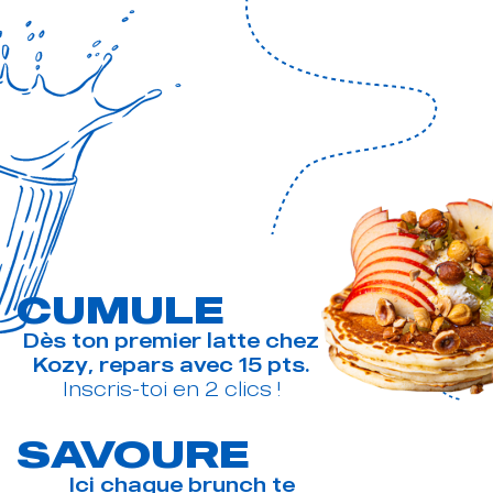
CUMULE
Dès ton premier latte chez
Kozy, repars avec 15 pts.
Inscris-toi en 2 clics !
SAVOURE
Ici chaque brunch te
rapproche du prochain !
Cumule tes points de
gourmandise à chaque venue !