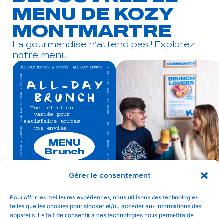
MENU DE KOZY
MONTMARTRE
La gourmandise n’attend pas ! Explorez
notre menu :
ALL-DAY
BRUNCH
Une sélection
variée pour
satisfaire toutes
vos envies.
MENU
Brunch